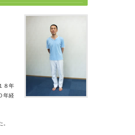
１８年
０年経
た。