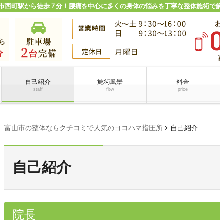
市西町駅から徒歩７分！腰痛を中心に多くの身体の悩みを丁寧な整体施術で
自己紹介
施術風景
料金
staff
flow
price
chevron_right
富山市の整体ならクチコミで人気のヨコハマ指圧所
自己紹介
自己紹介
院長