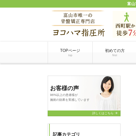
富山
TOPページ
初めての方
top
first
お客様の声
96%以上の患者様が
施術の効果を実感しています
arrow_forward
詳しくはこちら
記事カテゴリ