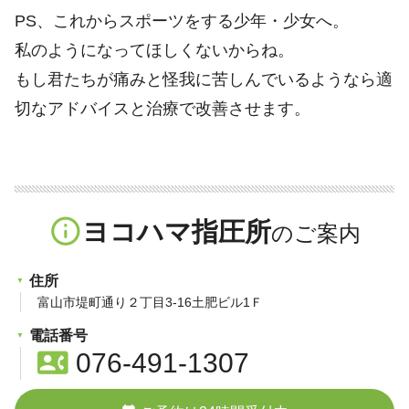
PS、これからスポーツをする少年・少女へ。
私のようになってほしくないからね。
もし君たちが痛みと怪我に苦しんでいるようなら適
切なアドバイスと治療で改善させます。
info_outline
ヨコハマ指圧所
住所
富山市堤町通り２丁目3-16土肥ビル1Ｆ
電話番号
contact_phone
076-491-1307