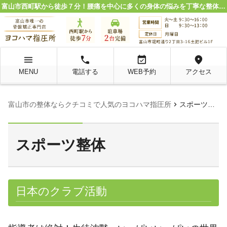
富山市西町駅から徒歩７分！腰痛を中心に多くの身体の悩みを丁寧な整体施術で解決。
menu
local_phone
event_available
location_on
MENU
電話する
WEB予約
アクセス
chevron_right
富山市の整体ならクチコミで人気のヨコハマ指圧所
スポーツ整体
スポーツ整体
日本のクラブ活動