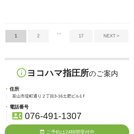
投
…
1
2
17
NEXT >
稿
ナ
ビ
info_outline
ヨコハマ指圧所
ゲ
ー
住所
シ
富山市堤町通り２丁目3-16土肥ビル1Ｆ
ョ
電話番号
contact_phone
076-491-1307
ン
event_available
ご予約は24時間受付中