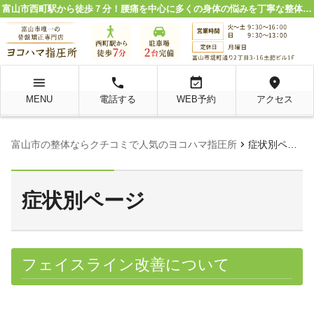
富山市西町駅から徒歩７分！腰痛を中心に多くの身体の悩みを丁寧な整体施術で解決。
menu
local_phone
event_available
location_on
MENU
電話する
WEB予約
アクセス
chevron_right
富山市の整体ならクチコミで人気のヨコハマ指圧所
症状別ページ
症状別ページ
フェイスライン改善について