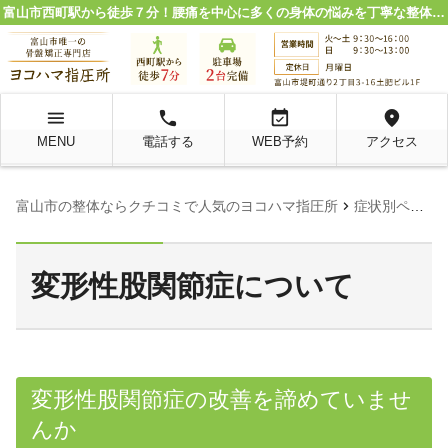
富山市西町駅から徒歩７分！腰痛を中心に多くの身体の悩みを丁寧な整体施術で解決。
menu
local_phone
event_available
location_on
MENU
電話する
WEB予約
アクセス
chevron_right
chevron_
富山市の整体ならクチコミで人気のヨコハマ指圧所
症状別ページ
変形性股関節症について
変形性股関節症の改善を諦めていませ
んか