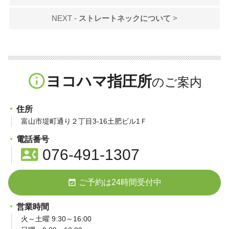
NEXT -
ストレートネックについて
>
info_outline
ヨコハマ指圧所
住所
富山市堤町通り２丁目3-16土肥ビル1Ｆ
電話番号
contact_phone
076-491-1307
event_available
ご予約は24時間受付中
営業時間
火～土曜 9:30～16:00