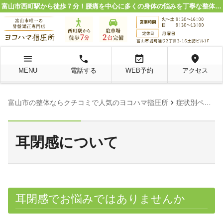
富山市西町駅から徒歩７分！腰痛を中心に多くの身体の悩みを丁寧な整体施術で解決。
menu
local_phone
event_available
location_on
MENU
電話する
WEB予約
アクセス
chevron_right
chevron_
富山市の整体ならクチコミで人気のヨコハマ指圧所
症状別ページ
耳閉感について
耳閉感でお悩みではありませんか