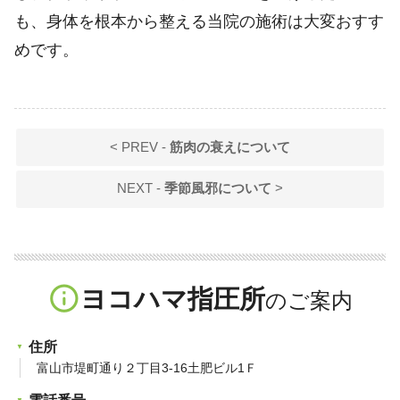
も、身体を根本から整える当院の施術は大変おすす
めです。
< PREV -
筋肉の衰えについて
NEXT -
季節風邪について
>
info_outline
ヨコハマ指圧所
住所
富山市堤町通り２丁目3-16土肥ビル1Ｆ