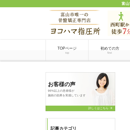
富山
TOPページ
初めての方
top
first
お客様の声
96%以上の患者様が
施術の効果を実感しています
arrow_forward
詳しくはこちら
記事カテゴリ