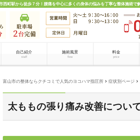
市西町駅から徒歩７分！腰痛を中心に多くの身体の悩みを丁寧な整体施術で
自己紹介
施術風景
料金
staff
flow
price
chevron_right
chevron_right
富山市の整体ならクチコミで人気のヨコハマ指圧所
症状別ページ
太ももの張り痛み改善につい