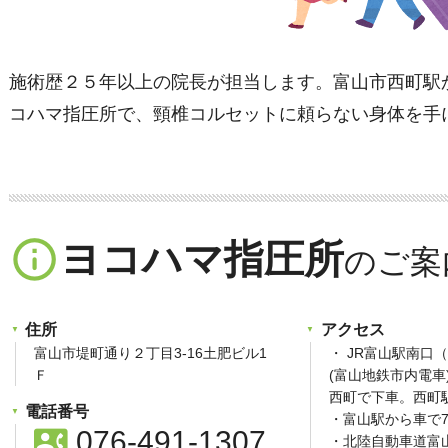
施術歴２５年以上の院長が担当します。富山市西町駅
コハマ指圧所で、頸椎コルセットに頼らない身体を手
info_outline
ヨコハマ指圧所
住所
アクセス
富山市堤町通り２丁目3-16土肥ビル1
・ JR富山駅南口
Ｆ
(富山地鉄市内電
西町で下車。西町
電話番号
・富山駅から車で
contact_phone
076-491-1307
・北陸自動車道富