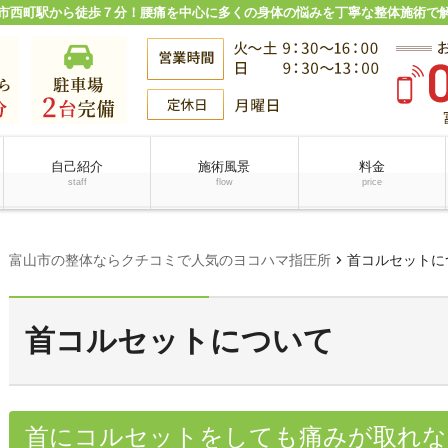
市西町駅から徒歩７分！腰痛を中心に多くの身体の悩みを丁寧な整体施術で
自己紹介
施術風景
料金
staff
flow
price
chevron_right
富山市の整体ならクチコミで人気のヨコハマ指圧所
首コルセットに
首コルセットについて
首にコルセットをしても痛みが取れな