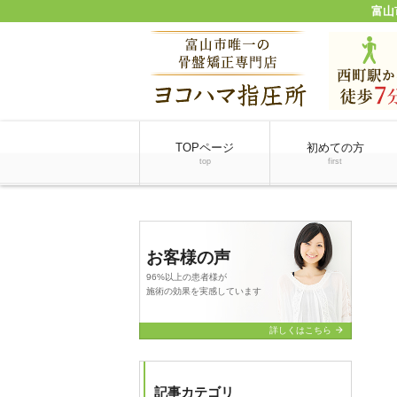
富山
TOPページ
初めての方
top
first
お客様の声
96%以上の患者様が
施術の効果を実感しています
arrow_forward
詳しくはこちら
記事カテゴリ