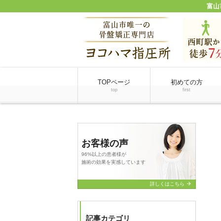
富山
TOPページ
初めての方
top
first
お客様の声
96%以上の患者様が
施術の効果を実感しています
arrow_forward
詳しくはこちら
記事カテゴリ