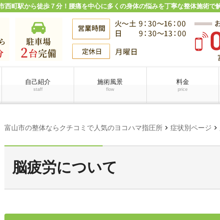
市西町駅から徒歩７分！腰痛を中心に多くの身体の悩みを丁寧な整体施術で
自己紹介
施術風景
料金
staff
flow
price
chevron_right
chevron_right
富山市の整体ならクチコミで人気のヨコハマ指圧所
症状別ページ
脳疲労について