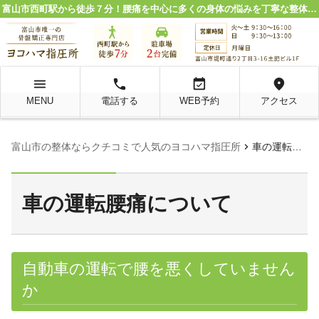
富山市西町駅から徒歩７分！腰痛を中心に多くの身体の悩みを丁寧な整体施術で解決。
menu
local_phone
event_available
location_on
MENU
電話する
WEB予約
アクセス
chevron_right
富山市の整体ならクチコミで人気のヨコハマ指圧所
車の運転腰痛について
車の運転腰痛について
自動車の運転で腰を悪くしていません
か