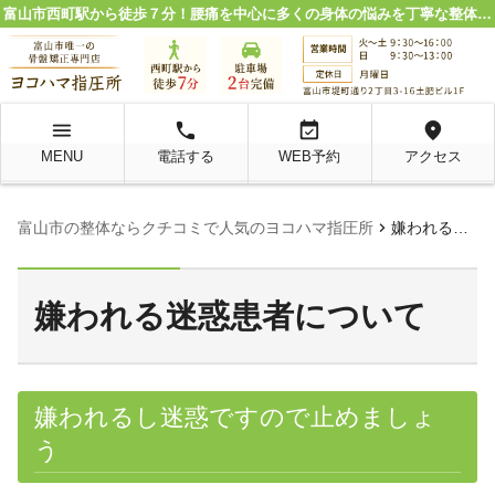
富山市西町駅から徒歩７分！腰痛を中心に多くの身体の悩みを丁寧な整体施術で解決。
menu
local_phone
event_available
location_on
MENU
電話する
WEB予約
アクセス
chevron_right
富山市の整体ならクチコミで人気のヨコハマ指圧所
嫌われる迷惑患者について
嫌われる迷惑患者について
嫌われるし迷惑ですので止めましょ
う