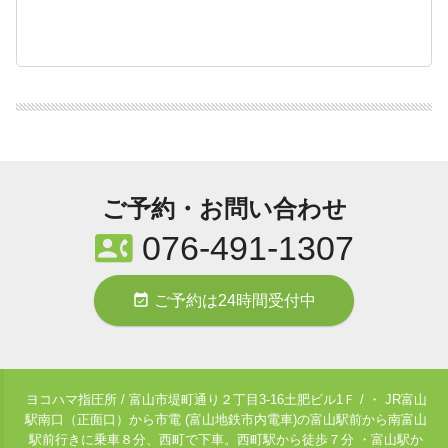
ご予約・お問い合わせ
contact_phone
076-491-1307
event_available
ご予約は24時間受付中
ヨコハマ指圧所 / 富山市堤町通り２丁目3-16土肥ビル1Ｆ / ・ JR富山
駅南口（正面口）から市電 (富山地鉄市内電車)の富山駅前から南富山
駅前行きに乗車８分、西町で下車。西町駅から徒歩７分 ・富山駅か