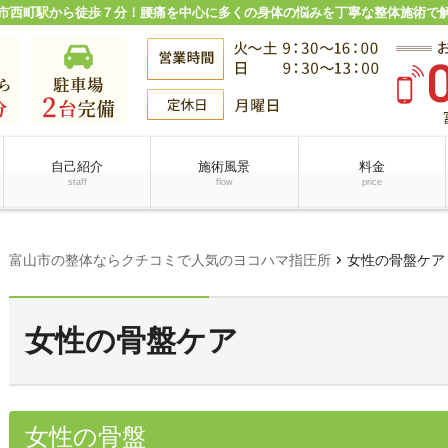
市西町駅から徒歩７分！腰痛を中心に多くの身体の悩みを丁寧な整体施術で
自己紹介
施術風景
料金
staff
flow
price
chevron_right
富山市の整体ならクチコミで人気のヨコハマ指圧所
女性の骨盤ケア
女性の骨盤ケア
女性の骨盤