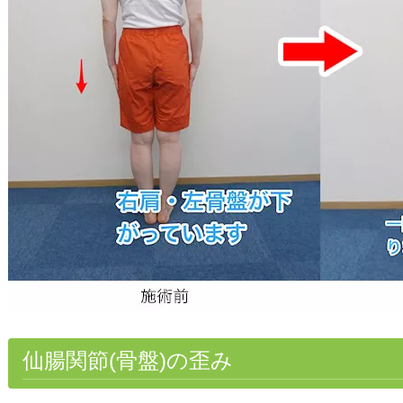
仙腸関節(骨盤)の歪み