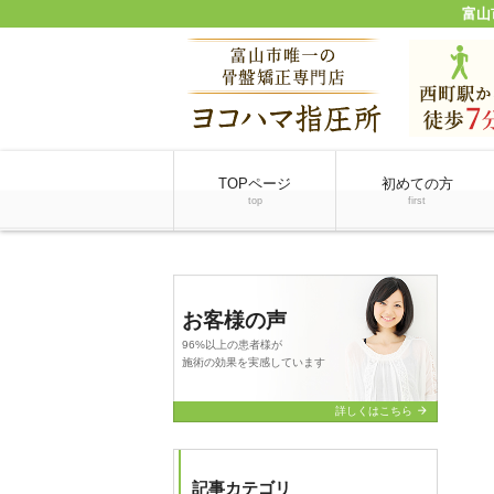
富山
TOPページ
初めての方
top
first
お客様の声
96%以上の患者様が
施術の効果を実感しています
arrow_forward
詳しくはこちら
記事カテゴリ