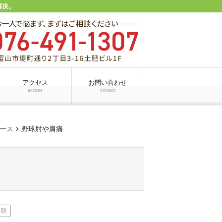
解決。
アクセス
お問い合わせ
access
contact
chevron_right
ース
野球肘や肩痛
分類