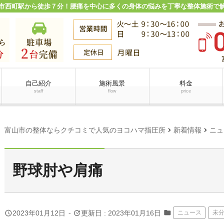
市西町駅から徒歩７分！腰痛を中心に多くの身体の悩みを丁寧な整体施術で
自己紹介
施術風景
料金
staff
flow
price
chevron_right
chevron_right
富山市の整体ならクチコミで人気のヨコハマ指圧所
新着情報
ニュ
野球肘や肩痛
folder
query_builder
update
2023年01月12日
-
更新日 : 2023年01月16日
ニュース
未