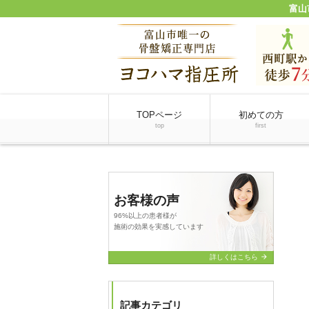
富山
TOPページ
初めての方
top
first
お客様の声
96%以上の患者様が
施術の効果を実感しています
arrow_forward
詳しくはこちら
記事カテゴリ