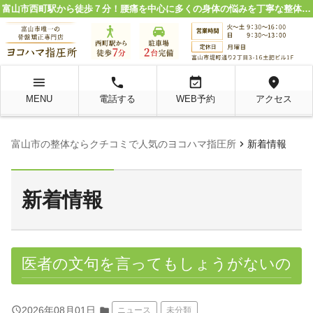
富山市西町駅から徒歩７分！腰痛を中心に多くの身体の悩みを丁寧な整体施術で解決。
menu
local_phone
event_available
location_on
MENU
電話する
WEB予約
アクセス
chevron_right
富山市の整体ならクチコミで人気のヨコハマ指圧所
新着情報
新着情報
医者の文句を言ってもしょうがないの
query_builder
2026年08月01日
folder
ニュース
未分類