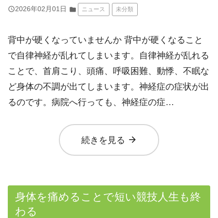
query_builder
2026年02月01日
folder
ニュース
未分類
背中が硬くなっていませんか 背中が硬くなること
で自律神経が乱れてしまいます。自律神経が乱れる
ことで、首肩こり、頭痛、呼吸困難、動悸、不眠な
ど身体の不調が出てしまいます。神経症の症状が出
るのです。病院へ行っても、神経症の症…
arrow_forward
続きを見る
身体を痛めることで短い競技人生も終
わる