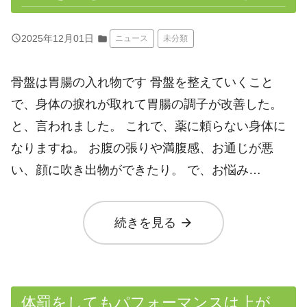
query_builder
2025年12月01日
folder
ニュース
未分類
骨盤は胃腸の入れ物です 骨盤を整えていくこと
で、身体の捩れが取れて胃腸の調子が改善した。
と、言われました。 これで、薬に頼らない身体に
なりますね。 お腹の張りや満腹感、お通じが悪
い、顔に吹き出物ができたり。 で、お悩み…
arrow_forward
続きを見る
体罰をしてもパフォーマンスは上が