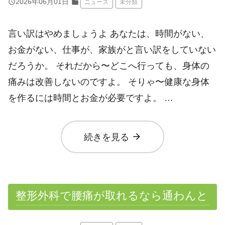
query_builder
2026年06月01日
folder
ニュース
未分類
言い訳はやめましょうよ あなたは、時間がない、
お金がない、仕事が、家族がと言い訳をしていない
だろうか。 それだから〜どこへ行っても、身体の
痛みは改善しないのですよ。 そりゃ〜健康な身体
を作るには時間とお金が必要ですよ。 …
arrow_forward
続きを見る
整形外科で腰痛が取れるなら通わんと