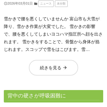
query_builder
2026年03月01日
folder
ニュース
未分類
雪かきで腰を悪くしていませんか 富山市も大雪が
降り、雪かき作業が大変でした。 雪かきの影響
で、腰を悪くしてしまいヨコハマ指圧所へ顔を出さ
れます。 雪かきをすることで、骨盤から身体が捻
じれます。スコップで雪をはこびます。雪…
arrow_forward
続きを見る
背中の硬さが呼吸困難に