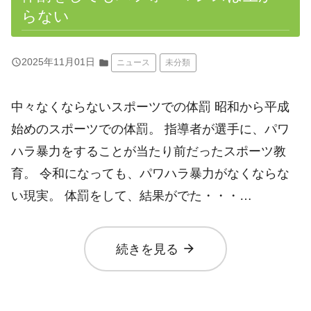
らない
query_builder
2025年11月01日
folder
ニュース
未分類
中々なくならないスポーツでの体罰 昭和から平成
始めのスポーツでの体罰。 指導者が選手に、パワ
ハラ暴力をすることが当たり前だったスポーツ教
育。 令和になっても、パワハラ暴力がなくならな
い現実。 体罰をして、結果がでた・・・…
arrow_forward
続きを見る