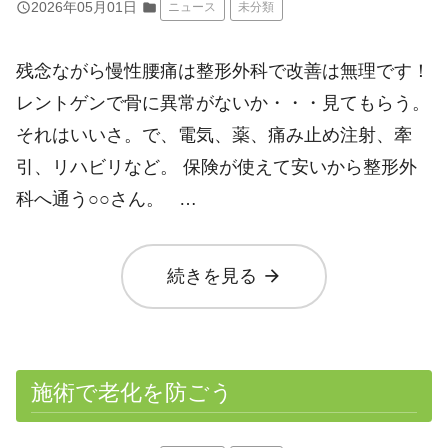
query_builder
2026年05月01日
folder
ニュース
未分類
残念ながら慢性腰痛は整形外科で改善は無理です！
レントゲンで骨に異常がないか・・・見てもらう。
それはいいさ。で、電気、薬、痛み止め注射、牽
引、リハビリなど。 保険が使えて安いから整形外
科へ通う○○さん。 …
arrow_forward
続きを見る
施術で老化を防ごう