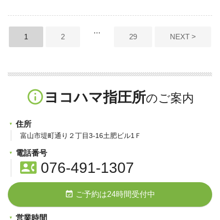
投
…
1
2
29
NEXT >
稿
ナ
ビ
info_outline
ヨコハマ指圧所
ゲ
ー
住所
シ
富山市堤町通り２丁目3-16土肥ビル1Ｆ
ョ
電話番号
contact_phone
076-491-1307
ン
event_available
ご予約は24時間受付中
営業時間