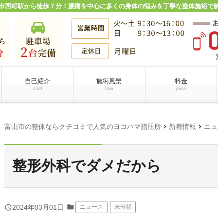
市西町駅から徒歩７分！腰痛を中心に多くの身体の悩みを丁寧な整体施術で
自己紹介
施術風景
料金
staff
flow
price
chevron_right
chevron_right
富山市の整体ならクチコミで人気のヨコハマ指圧所
新着情報
ニュ
整形外科でダメだから
folder
query_builder
2024年03月01日
ニュース
未分類