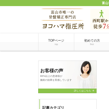
富山
TOPページ
初めての方
top
first
お客様の声
96%以上の患者様が
施術の効果を実感しています
arrow_forward
詳しくはこちら
記事カテゴリ