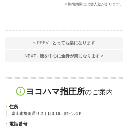
※施術効果には個人差があります。
< PREV -
とっても楽になります
NEXT -
腰を中心に全身が楽になります
>
info_outline
ヨコハマ指圧所
住所
富山市堤町通り２丁目3-16土肥ビル1Ｆ
電話番号