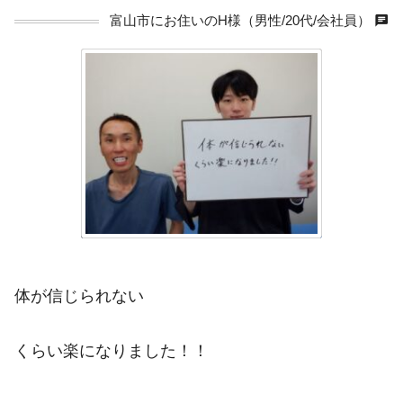
chat
富山市にお住いのH様（男性/20代/会社員）
体が信じられない
くらい楽になりました！！