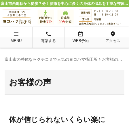
富山市西町駅から徒歩７分！腰痛を中心に多くの身体の悩みを丁寧な整体施術で解決。
menu
local_phone
event_available
location_on
MENU
電話する
WEB予約
アクセス
chevron_right
chevron_right
富山市の整体ならクチコミで人気のヨコハマ指圧所
お客様の声
お客様の声
体が信じられないくらい楽に