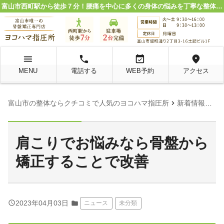
富山市西町駅から徒歩７分！腰痛を中心に多くの身体の悩みを丁寧な整体施術で解決。
menu
local_phone
event_available
location_on
MENU
電話する
WEB予約
アクセス
chevron_right
chevron_right
富山市の整体ならクチコミで人気のヨコハマ指圧所
新着情報
ニ
肩こりでお悩みなら骨盤から
矯正することで改善
query_builder
2023年04月03日
folder
ニュース
未分類