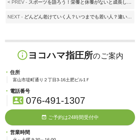
< PREV -
スポーツを語ろう！栄養と休養がないと成長しない
NEXT -
どんどん老けていく人？いつまでも若い人？違いは
>
info_outline
ヨコハマ指圧所
住所
富山市堤町通り２丁目3-16土肥ビル1Ｆ
電話番号
contact_phone
076-491-1307
event_available
ご予約は24時間受付中
営業時間
火～土曜 9:30～16:00