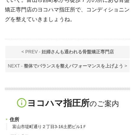
矯正専門店のヨコハマ指圧所で、コンディショニン
グを整えていきましょうね。
< PREV -
妊婦さんも通われる骨盤矯正専門店
NEXT -
整体でバランスを整えパフォーマンスを上げよう
>
info_outline
ヨコハマ指圧所
住所
富山市堤町通り２丁目3-16土肥ビル1Ｆ