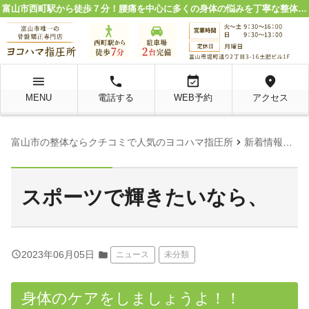
富山市西町駅から徒歩７分！腰痛を中心に多くの身体の悩みを丁寧な整体施術で解決。
menu
local_phone
event_available
location_on
MENU
電話する
WEB予約
アクセス
chevron_right
chevron_right
富山市の整体ならクチコミで人気のヨコハマ指圧所
新着情報
ニ
スポーツで輝きたいなら、
query_builder
2023年06月05日
folder
ニュース
未分類
身体のケアをしましょうよ！！