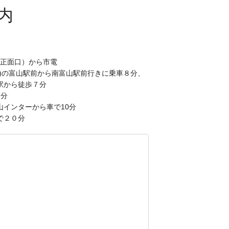
（正面口）から市電
車)の富山駅前から南富山駅前行きに乗車８分、
駅から徒歩７分
7分
山インターから車で10分
で２０分