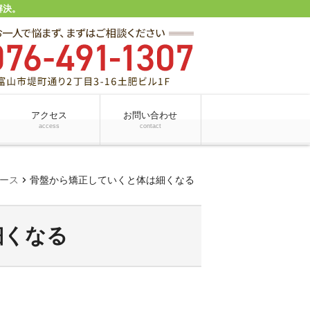
解決。
アクセス
お問い合わせ
access
contact
chevron_right
ース
骨盤から矯正していくと体は細くなる
細くなる