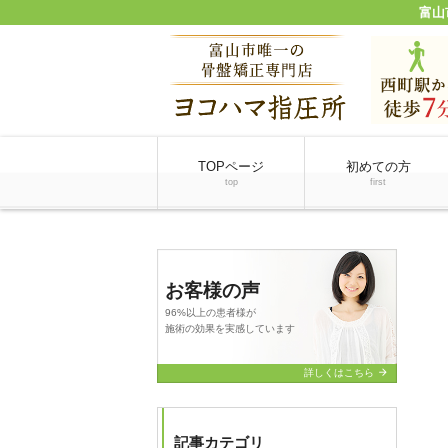
富山
TOPページ
初めての方
top
first
お客様の声
96%以上の患者様が
施術の効果を実感しています
arrow_forward
詳しくはこちら
記事カテゴリ