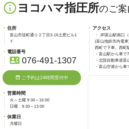
info_outline
ヨコハマ指圧所
住所
アクセス
富山市堤町通り２丁目3-16土肥ビル1
・ JR富山駅南口
Ｆ
(富山地鉄市内電
西町で下車。西町
電話番号
・富山駅から車で
contact_phone
076-491-1307
・北陸自動車道富
・富山空港から車
event_available
ご予約は24時間受付中
営業時間
火～土曜 9:30～16:00
日曜 9:30～13:00
休業日
月曜日