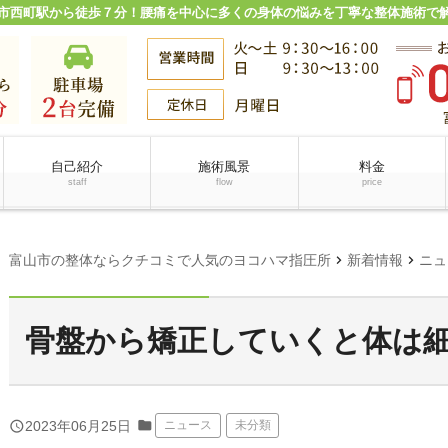
市西町駅から徒歩７分！腰痛を中心に多くの身体の悩みを丁寧な整体施術で
自己紹介
施術風景
料金
staff
flow
price
chevron_right
chevron_right
富山市の整体ならクチコミで人気のヨコハマ指圧所
新着情報
ニュ
骨盤から矯正していくと体は
folder
query_builder
2023年06月25日
ニュース
未分類