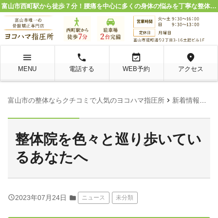
富山市西町駅から徒歩７分！腰痛を中心に多くの身体の悩みを丁寧な整体施術で解決。
menu
local_phone
event_available
location_on
MENU
電話する
WEB予約
アクセス
chevron_right
chevron_right
富山市の整体ならクチコミで人気のヨコハマ指圧所
新着情報
ニ
整体院を色々と巡り歩いてい
るあなたへ
query_builder
2023年07月24日
folder
ニュース
未分類