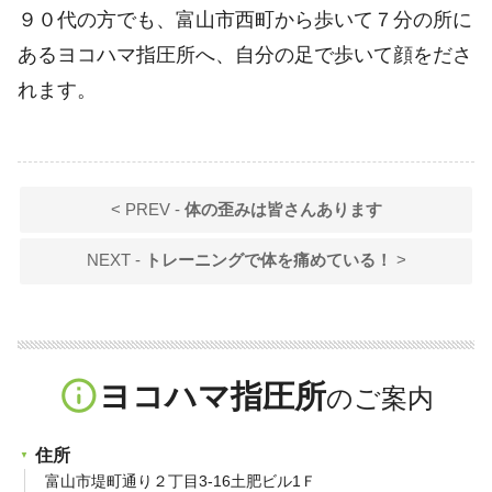
９０代の方でも、富山市西町から歩いて７分の所に
あるヨコハマ指圧所へ、自分の足で歩いて顔をださ
れます。
< PREV -
体の歪みは皆さんあります
NEXT -
トレーニングで体を痛めている！
>
info_outline
ヨコハマ指圧所
住所
富山市堤町通り２丁目3-16土肥ビル1Ｆ