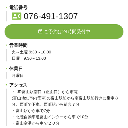
電話番号
contact_phone
076-491-1307
event_available
ご予約は24時間受付中
営業時間
火～土曜 9:30～16:00
日曜 9:30～13:00
休業日
月曜日
アクセス
・ JR富山駅南口（正面口）から市電
(富山地鉄市内電車)の富山駅前から南富山駅前行きに乗車８
分、西町で下車。西町駅から徒歩７分
・富山駅から車で7分
・北陸自動車道富山インターから車で10分
・富山空港から車で２０分