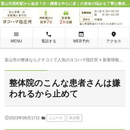
富山市西町駅から徒歩７分！腰痛を中心に多くの身体の悩みを丁寧な整体施術で解決。
menu
local_phone
event_available
location_on
MENU
電話する
WEB予約
アクセス
chevron_right
chevron_right
富山市の整体ならクチコミで人気のヨコハマ指圧所
新着情報
ニ
整体院のこんな患者さんは嫌
われるから止めて
query_builder
2023年08月17日
folder
ニュース
未分類