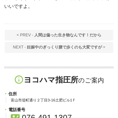
いいですよ。
< PREV -
人間は偏った生き物なんです！だから
NEXT -
妊娠中のぎっくり腰で歩くのも大変ですが
>
info_outline
ヨコハマ指圧所
住所
富山市堤町通り２丁目3-16土肥ビル1Ｆ
電話番号
contact_phone
076-491-1307